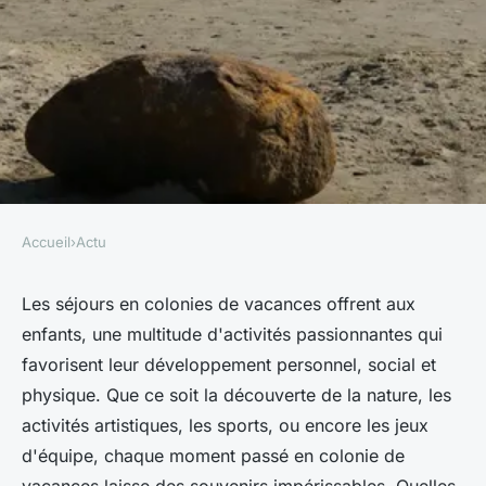
Accueil
›
Actu
ACTU
Les activités durant la colonie
Les séjours en colonies de vacances offrent aux
enfants, une multitude d'activités passionnantes qui
de vacances
favorisent leur développement personnel, social et
physique. Que ce soit la découverte de la nature, les
delphine
•
31 octobre 2024
•
2 min de lecture
activités artistiques, les sports, ou encore les jeux
d'équipe, chaque moment passé en colonie de