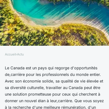
Accueil
›
Actu
ACTU
Titre suggéré : "Les
Le Canada est un pays qui regorge d'opportunités
de,carrière pour les professionnels du monde entier.
opportunités de carrière en
Avec son économie solide, sa qualité de vie élevée et
terre canadienne : pourquoi
sa diversité culturelle, travailler au Canada peut être
travailler au Canada est une
une solution prometteuse pour ceux qui cherchent à
solution prometteuse ?
donner un nouvel élan à leur,carrière. Que vous soyez
à la recherche d'une meilleure rémunération, d'un