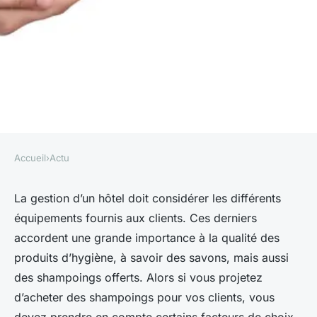
Accueil
›
Actu
ACTU
Comment choisir les bons
La gestion d’un hôtel doit considérer les différents
équipements fournis aux clients. Ces derniers
shampoings d'hôtel pour les
accordent une grande importance à la qualité des
clients ?
produits d’hygiène, à savoir des savons, mais aussi
des shampoings offerts. Alors si vous projetez
delphine
•
10 juillet 2023
•
2 min de lecture
d’acheter des shampoings pour vos clients, vous