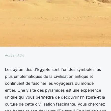
Accueil
›
Actu
ACTU
Pourquoi devez-vous visiter
Les pyramides d'Egypte sont l'un des symboles les
plus emblématiques de la civilisation antique et
les pyramides d'Egypte ?
continuent de fasciner les voyageurs du monde
entier. Une visite des pyramides est une expérience
delphine
•
7 avril 2023
•
3 min de lecture
unique qui vous permettra de découvrir l'histoire et la
culture de cette civilisation fascinante. Vous cherchez