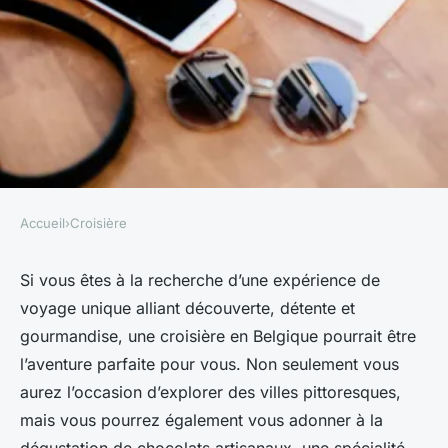
Accueil
›
Croisière
CROISIÈRE
Quels itinéraires de croisière
Si vous êtes à la recherche d’une expérience de
voyage unique alliant découverte, détente et
permettent de participer à des
gourmandise, une croisière en Belgique pourrait être
dégustations de chocolats
l’aventure parfaite pour vous. Non seulement vous
artisanaux en Belgique?
aurez l’occasion d’explorer des villes pittoresques,
mais vous pourrez également vous adonner à la
delphine
•
25 avril 2024
•
6 min de lecture