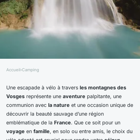
Accueil
›
Camping
CAMPING
Comment choisir un vélo tout
Une escapade à vélo à travers
les montagnes des
Vosges
représente une
aventure
palpitante, une
terrain pour un circuit de
communion avec
la nature
et une occasion unique de
camping à travers les Vosges?
découvrir la beauté sauvage d’une région
emblématique de la
France
. Que ce soit pour un
delphine
•
25 avril 2024
•
5 min de lecture
voyage
en
famille
, en solo ou entre amis, le choix du