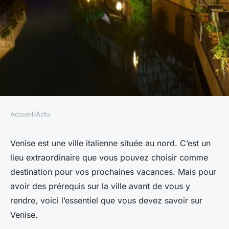
Accueil
›
Actu
ACTU
Que faut-il savoir sur la ville
Venise est une ville italienne située au nord. C’est un
lieu extraordinaire que vous pouvez choisir comme
de Venise ?
destination pour vos prochaines vacances. Mais pour
avoir des prérequis sur la ville avant de vous y
delphine
•
5 avril 2023
•
2 min de lecture
rendre, voici l’essentiel que vous devez savoir sur
Venise.